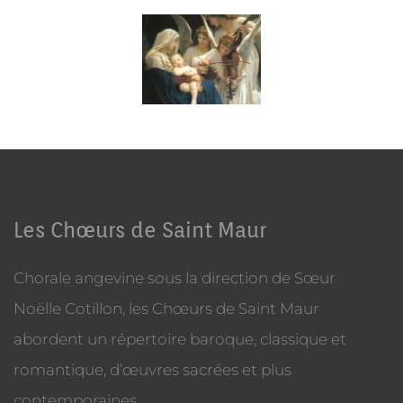
Choeurs de Saint Maur
Les Chœurs de Saint Maur
Chorale angevine sous la direction de Sœur
Noëlle Cotillon, les Chœurs de Saint Maur
abordent un répertoire baroque, classique et
romantique, d’œuvres sacrées et plus
contemporaines.