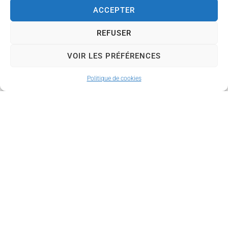
ACCEPTER
REFUSER
VOIR LES PRÉFÉRENCES
Politique de cookies
Concert à la Prieurale de Cunault le dimanche
31 mai 2026
Concert à La Prieurale de Cunault