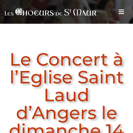
Le Concert à
l’Eglise Saint
Laud
d’Angers le
dimanche 14