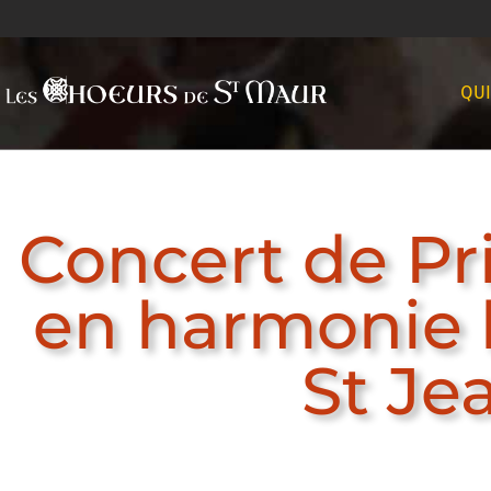
QU
Concert de P
en harmonie l
St Je