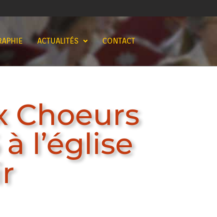
RAPHIE
ACTUALITÉS
CONTACT
x Choeurs
à l’église
r