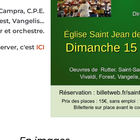
Campra, C.P.E.
st, Vangelis...
 et orchestre.
erver, c'est
ICI