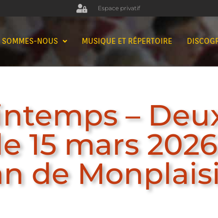
Espace privatif
I SOMMES-NOUS
MUSIQUE ET RÉPERTOIRE
DISCOG
rintemps – Deu
e 15 mars 2026 
an de Monplaisi