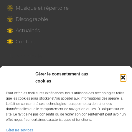
Musique et répertoire
Discographie
Actualités
Contact
Nous contacter
06 45 30 55 48
Gérer le consentement aux
Les Choeurs de Saint Maur
cookies
Page Facebook
Pour offrir les meilleures expériences, nous utilisons des technologies telles
que les cookies pour stocker et/ou accéder aux informations des appareils.
Le fait de consentir à ces technologies nous permettra de traiter des
données telles que le comportement de navigation ou les ID uniques sur ce
site. Le fait de ne pas consentir ou de retirer son consentement peut avoir un
effet négatif sur certaines caractéristiques et fonctions.
Gérer les services